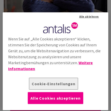
Alle ablehnen
IN DIESEM BEREICH
Wenn Sie auf „Alle Cookies akzeptieren“ klicken,
stimmen Sie der Speicherung von Cookies auf Ihrem
Antalis als Arbeitgeber Ihrer Wahl
Gerät zu, um die Websitenavigation zu verbessern, die
Antalis Kultur
Websitenutzung zu analysieren und unsere
Marketingbemühungen zu unterstützen.
Weitere
Unsere Werte & Verhaltensweisen
Informationen
Talent & Entwicklung
Aktuelle Stellenangebote
Cookie-Einstellungen
Alle Cookies akzeptieren
Bewerben